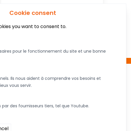
Cookie consent
kies you want to consent to.
saires pour le fonctionnement du site et une bonne
nels. Ils nous aident à comprendre vos besoins et
À propos de nous
ieux vous servir.
Nous joindre
Devenez commanditaire
s par des fournisseurs tiers, tel que Youtube.
tique
Articles
Termes et conditions
Infolettre
ncel