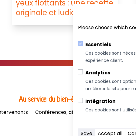
yeux flottants : une recette
originale et ludique
Please choose which coo
Essentiels
Ces cookies sont néces
expérience client.
Analytics
Ces cookies sont option
améliorer le site pour m
Au service du bien-être de votre famille!
Intégration
Ces cookies sont utilisé
ntervenants
Conférences, ateliers et formations
Bou
Save
Accept all
Ca