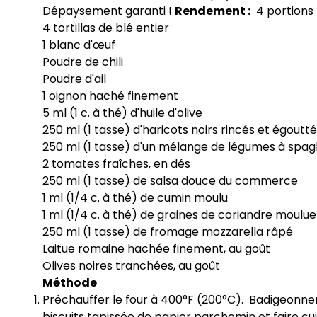
Dépaysement garanti !
Rendement :
4 portions
4 tortillas de blé entier
1 blanc d'œuf
Poudre de chili
Poudre d'ail
1 oignon haché finement
5 ml (1 c. à thé) d'huile d'olive
250 ml (1 tasse) d'haricots noirs rincés et égoutt
250 ml (1 tasse) d'un mélange de légumes à spagh
2 tomates fraîches, en dés
250 ml (1 tasse) de salsa douce du commerce
1 ml (1/4 c. à thé) de cumin moulu
1 ml (1/4 c. à thé) de graines de coriandre moulue
250 ml (1 tasse) de fromage mozzarella râpé
Laitue romaine hachée finement, au goût
Olives noires tranchées, au goût
Méthode
Préchauffer le four à 400°F (200°C). Badigeonner l
biscuits tapissée de papier parchemin et faire cuir