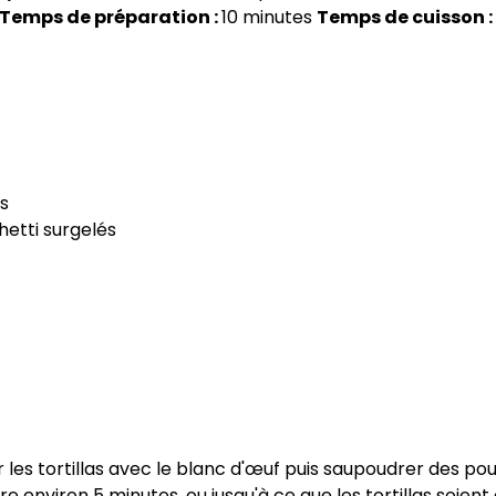
Temps de préparation :
10 minutes
Temps de cuisson :
és
etti surgelés
es tortillas avec le blanc d'œuf puis saupoudrer des poud
e environ 5 minutes, ou jusqu'à ce que les tortillas soient