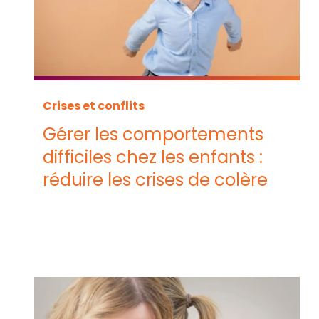
Crises et conflits
Gérer les comportements
difficiles chez les enfants :
réduire les crises de colère