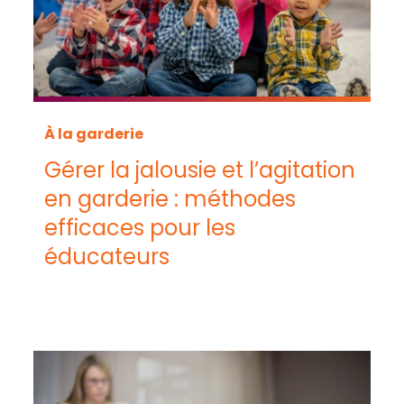
À la garderie
Gérer la jalousie et l’agitation
en garderie : méthodes
efficaces pour les
éducateurs