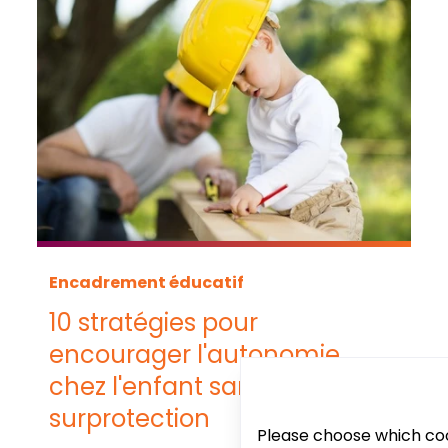
Encadrement éducatif
10 stratégies pour
encourager l'autonomie
chez l'enfant sans
surprotection
Please choose which coo