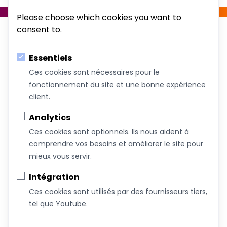
Please choose which cookies you want to
consent to.
Essentiels
Ces cookies sont nécessaires pour le
fonctionnement du site et une bonne expérience
Au service du bien-être de votre famille!
client.
Coachs &
Conférences,
Boutique
Articles
Analytics
Intervenants
ateliers et
Ces cookies sont optionnels. Ils nous aident à
formations
comprendre vos besoins et améliorer le site pour
mieux vous servir.
À propos de nous
Intégration
Nous joindre
Ces cookies sont utilisés par des fournisseurs tiers,
Devenez commanditaire
tel que Youtube.
Termes et conditions