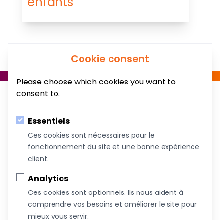
enfants
Cookie consent
Please choose which cookies you want to
consent to.
Essentiels
Ces cookies sont nécessaires pour le
fonctionnement du site et une bonne expérience
Au service du bien-être de votre famille!
client.
Coachs &
Conférences,
Boutique
Articles
Analytics
Intervenants
ateliers et
Ces cookies sont optionnels. Ils nous aident à
formations
comprendre vos besoins et améliorer le site pour
mieux vous servir.