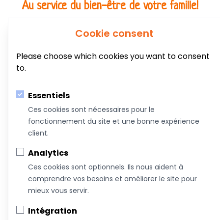
Au service du bien-être de votre famille!
Coachs &
Conférences,
Boutique
Articles
Cookie consent
Intervenants
ateliers et
formations
Please choose which cookies you want to consent
to.
À propos de nous
Nous joindre
Essentiels
Devenez commanditaire
Ces cookies sont nécessaires pour le
fonctionnement du site et une bonne expérience
Termes et conditions
client.
Infolettre
Analytics
Ces cookies sont optionnels. Ils nous aident à
comprendre vos besoins et améliorer le site pour
mieux vous servir.
Intégration