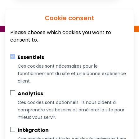
Cookie consent
Please choose which cookies you want to
consent to.
Essentiels
Ces cookies sont nécessaires pour le
fonctionnement du site et une bonne expérience
Au service du bien-être de votre famille!
client.
Coachs &
Conférences,
Boutique
Articles
Analytics
Intervenants
ateliers et
Ces cookies sont optionnels. Ils nous aident à
formations
comprendre vos besoins et améliorer le site pour
mieux vous servir.
À propos de nous
Intégration
Nous joindre
Ces cookies sont utilisés par des fournisseurs tiers,