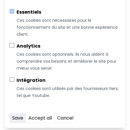
Essentiels
Ces cookies sont nécessaires pour le
fonctionnement du site et une bonne expérience
Au service du bien-être de votre famille!
client.
Coachs &
Conférences,
Boutique
Articles
Analytics
Intervenants
ateliers et
Ces cookies sont optionnels. Ils nous aident à
formations
comprendre vos besoins et améliorer le site pour
mieux vous servir.
À propos de nous
Intégration
Nous joindre
Ces cookies sont utilisés par des fournisseurs tiers,
Devenez commanditaire
tel que Youtube.
Termes et conditions
Infolettre
Save
Accept all
Cancel