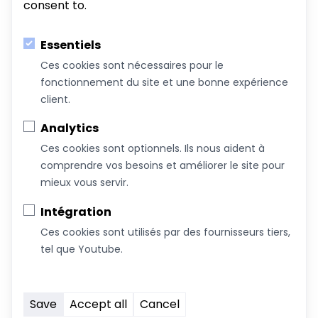
consent to.
Essentiels
Ces cookies sont nécessaires pour le
fonctionnement du site et une bonne expérience
Au service du bien-être de votre famille!
client.
Coachs &
Conférences,
Boutique
Articles
Analytics
Intervenants
ateliers et
Ces cookies sont optionnels. Ils nous aident à
formations
comprendre vos besoins et améliorer le site pour
mieux vous servir.
À propos de nous
Intégration
Nous joindre
Ces cookies sont utilisés par des fournisseurs tiers,
Devenez commanditaire
tel que Youtube.
Termes et conditions
Infolettre
Save
Accept all
Cancel