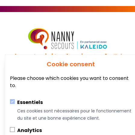
Au service du bien-être de votre famille!
Cookie consent
Coachs &
Conférences,
Boutique
Articles
Intervenants
ateliers et
Please choose which cookies you want to consent
formations
to.
À propos de nous
Essentiels
Nous joindre
Ces cookies sont nécessaires pour le fonctionnement
du site et une bonne expérience client.
Devenez commanditaire
Analytics
Termes et conditions