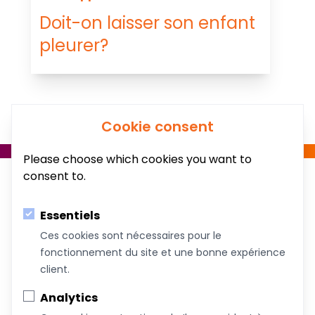
Doit-on laisser son enfant
pleurer?
Cookie consent
Please choose which cookies you want to
consent to.
Essentiels
Ces cookies sont nécessaires pour le
fonctionnement du site et une bonne expérience
Au service du bien-être de votre famille!
client.
Coachs &
Conférences,
Boutique
Articles
Analytics
Intervenants
ateliers et