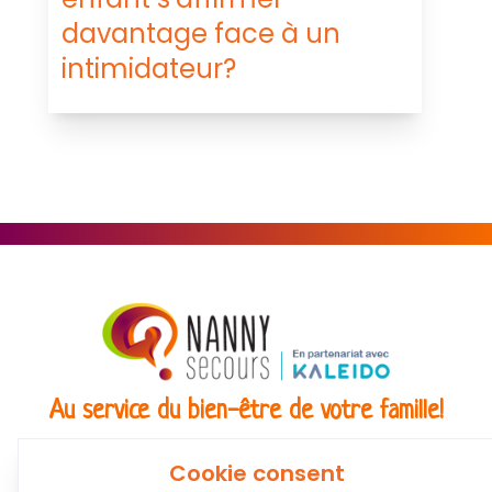
davantage face à un
intimidateur?
Au service du bien-être de votre famille!
Coachs &
Conférences,
Boutique
Articles
Cookie consent
Intervenants
ateliers et