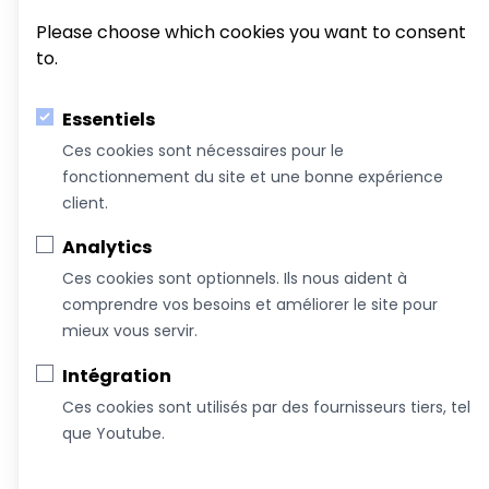
formations
Please choose which cookies you want to consent
to.
À propos de nous
Nous joindre
Essentiels
Devenez commanditaire
Ces cookies sont nécessaires pour le
fonctionnement du site et une bonne expérience
Termes et conditions
client.
Infolettre
Analytics
Ces cookies sont optionnels. Ils nous aident à
comprendre vos besoins et améliorer le site pour
mieux vous servir.
Intégration
Ces cookies sont utilisés par des fournisseurs tiers, tel
que Youtube.