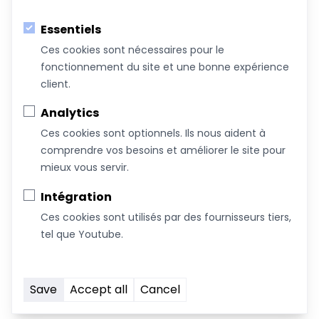
Essentiels
Ces cookies sont nécessaires pour le
fonctionnement du site et une bonne expérience
Au service du bien-être de votre famille!
client.
Coachs &
Conférences,
Boutique
Articles
Analytics
Intervenants
ateliers et
Ces cookies sont optionnels. Ils nous aident à
formations
comprendre vos besoins et améliorer le site pour
mieux vous servir.
À propos de nous
Intégration
Nous joindre
Ces cookies sont utilisés par des fournisseurs tiers,
Devenez commanditaire
tel que Youtube.
Termes et conditions
Infolettre
Save
Accept all
Cancel