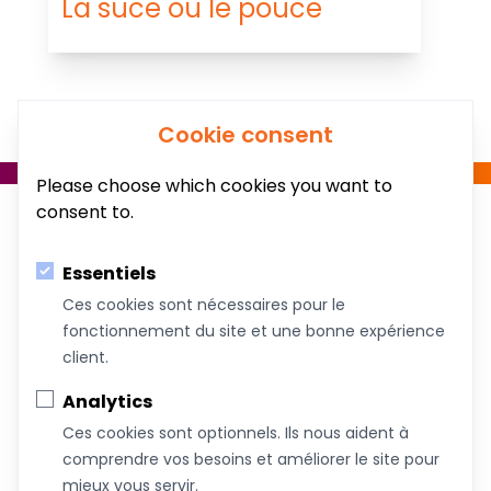
La suce ou le pouce
Cookie consent
Please choose which cookies you want to
consent to.
Essentiels
Ces cookies sont nécessaires pour le
fonctionnement du site et une bonne expérience
Au service du bien-être de votre famille!
client.
Coachs &
Conférences,
Boutique
Articles
Analytics
Intervenants
ateliers et
Ces cookies sont optionnels. Ils nous aident à
formations
comprendre vos besoins et améliorer le site pour
mieux vous servir.