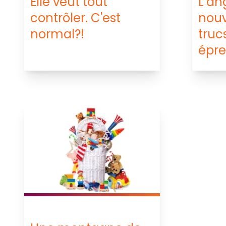
L’an
Elle veut tout
nouv
contrôler. C'est
truc
normal?!
épr