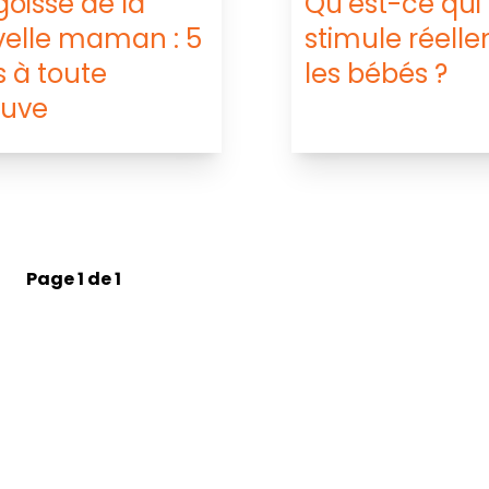
goisse de la
Qu’est-ce qui
elle maman : 5
stimule réell
s à toute
les bébés ?
euve
Page 1 de 1