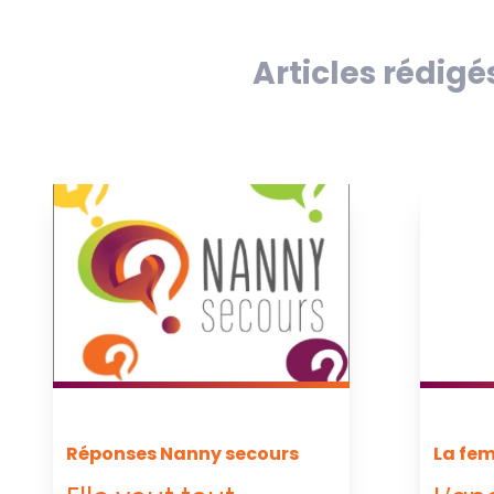
Articles rédig
La fem
Réponses Nanny secours