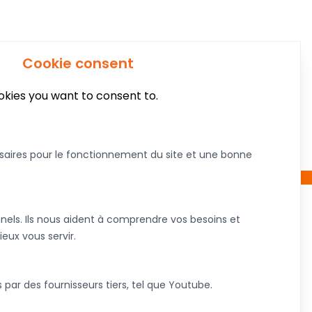
Cookie consent
kies you want to consent to.
saires pour le fonctionnement du site et une bonne
nels. Ils nous aident à comprendre vos besoins et
À propos de nous
ieux vous servir.
Nous joindre
Devenez commanditaire
s par des fournisseurs tiers, tel que Youtube.
tique
Articles
Termes et conditions