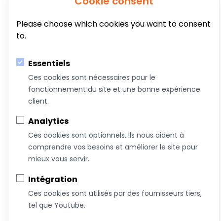
Cookie consent
Coachs &
Conférences,
Boutique
Articles
Please choose which cookies you want to consent
Intervenants
ateliers et
to.
formations
Essentiels
À propos de nous
Ces cookies sont nécessaires pour le
Nous joindre
fonctionnement du site et une bonne expérience
Devenez commanditaire
client.
Termes et conditions
Analytics
Infolettre
Ces cookies sont optionnels. Ils nous aident à
comprendre vos besoins et améliorer le site pour
mieux vous servir.
Intégration
Ces cookies sont utilisés par des fournisseurs tiers,
tel que Youtube.