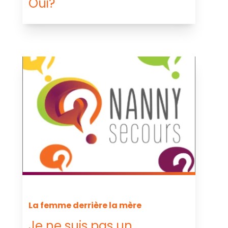
Oui?
La femme derrière la mère
Je ne suis pas un