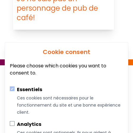
personnage de pub de
café!
Cookie consent
Please choose which cookies you want to
consent to.
Essentiels
Ces cookies sont nécessaires pour le
fonctionnement du site et une bonne expérience
Au service du bien-être de votre famille!
client.
Coachs &
Conférences,
Boutique
Articles
Analytics
Intervenants
ateliers et
Ces cookies sont optionnels. Ils nous aident à