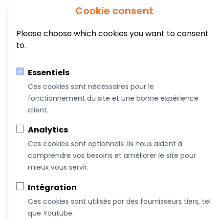
Cookie consent
Au service du bien-être de votre famille!
Please choose which cookies you want to consent
to.
Coachs &
Conférences,
Boutique
Articles
Intervenants
ateliers et
Essentiels
formations
Ces cookies sont nécessaires pour le
fonctionnement du site et une bonne expérience
À propos de nous
client.
Nous joindre
Analytics
Devenez commanditaire
Ces cookies sont optionnels. Ils nous aident à
Termes et conditions
comprendre vos besoins et améliorer le site pour
Infolettre
mieux vous servir.
Intégration
Ces cookies sont utilisés par des fournisseurs tiers, tel
que Youtube.