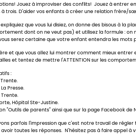
ions! Jouez à improviser des conflits! Jouez à entrer en 
 à trois. D'aider vos enfants à créer une relation frère/s
xpliquiez que vous lui disiez, on donne des bisous à la plac
rtement dont on ne veut pas) et utilisez la formule : on m
, vous serez certaine que votre enfant entendra les mots 
frère et que vous allez lui montrer comment mieux entrer 
ailles et tentez de mettre l'ATTENTION sur les comportem
ifs :
 Trente.
 La Presse.
 Trente.
orte, Hôpital Ste-Justine.
on "
Outils de parents
" ainsi que sur la page
Facebook de 
arfois l'impression que c'est notre travail de régler tou
 avoir toutes les réponses. N'hésitez pas à faire appel à