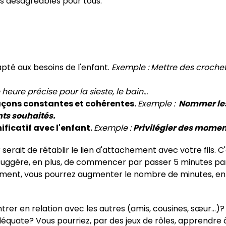
 désagréables pour tous.
pté aux besoins de l'enfant.
Exemple :
Mettre des croche
 heure précise pour la sieste, le bain…
 façons constantes et cohérentes.
Exemple :
Nommer les
ts souhaités.
ificatif avec l'enfant.
Exemple :
Privilégier des moment
rait de rétablir le lien d'attachement avec votre fils. C'
uggère, en plus, de commencer par passer 5 minutes par jou
ment, vous pourrez augmenter le nombre de minutes, en tê
entrer en relation avec les autres (amis, cousines, sœur…)?
uate? Vous pourriez, par des jeux de rôles, apprendre à 