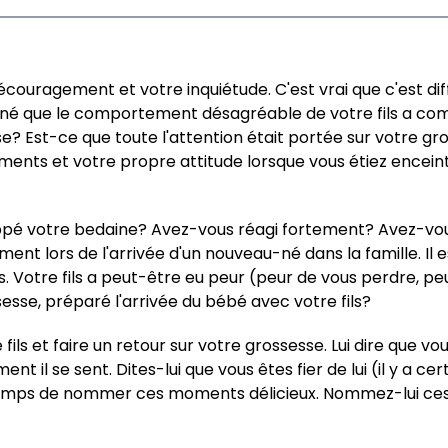
ouragement et votre inquiétude. C'est vrai que c'est diff
onné que le comportement désagréable de votre fils a co
sse? Est-ce que toute l'attention était portée sur votre g
iments et votre propre attitude lorsque vous étiez encein
rappé votre bedaine? Avez-vous réagi fortement? Avez-vo
 lors de l'arrivée d'un nouveau-né dans la famille. Il e
. Votre fils a peut-être eu peur (peur de vous perdre, pe
esse, préparé l'arrivée du bébé avec votre fils?
 fils et faire un retour sur votre grossesse. Lui dire que v
t il se sent. Dites-lui que vous êtes fier de lui (il y a
temps de nommer ces moments délicieux. Nommez-lui ces 