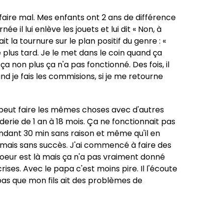
i faire mal. Mes enfants ont 2 ans de différence
ée il lui enlève les jouets et lui dit « Non, à
it la tournure sur le plan positif du genre : «
e plus tard. Je le met dans le coin quand ça
 ça non plus ça n'a pas fonctionné. Des fois, il
d je fais les commisions, si je me retourne
l peut faire les mêmes choses avec d'autres
derie de 1 an à 18 mois. Ça ne fonctionnait pas
r pendant 30 min sans raison et même qu'il en
re mais sans succès. J'ai commencé à faire des
soeur est là mais ça n'a pas vraiment donné
ses. Avec le papa c'est moins pire. Il l'écoute
pas que mon fils ait des problèmes de