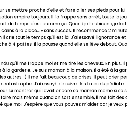
r se mettre proche d'elle et faire aller ses pieds pour lu
tion empire toujours. Il l'a frappe sans arrêt, toute la journ
quart du temps c'est comme ça. Quand je le chicane, je lui fa
s câlins à la place... » sans succès. Il recommence 2 minut
il crie tout le temps qu'il est là. J'ai essayé l'ignorance et
e à 4 pattes. Il la pousse quand elle se lève debout. Quan
du qu'il me frappe moi et me tire les cheveux. En plus, i
 la garderie. Je suis maman à la maison. Il a été à la gar
c les autres. :( Il me fait beaucoup de crises. Il peut crie
 la catastrophe. J'ai essayé de suivre les trucs du pédiat
 pour lui montrer qu'il avait encore sa maman même si sa 
aire mais même quand on sort ensemble, il me fait des cri
té que moi. J'espère que vous pouvez m'aider car je veux 