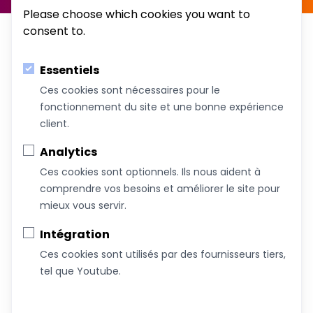
Please choose which cookies you want to
consent to.
Essentiels
Ces cookies sont nécessaires pour le
fonctionnement du site et une bonne expérience
Au service du bien-être de votre famille!
client.
Coachs &
Conférences,
Boutique
Articles
Analytics
Intervenants
ateliers et
Ces cookies sont optionnels. Ils nous aident à
formations
comprendre vos besoins et améliorer le site pour
mieux vous servir.
À propos de nous
Intégration
Nous joindre
Ces cookies sont utilisés par des fournisseurs tiers,
Devenez commanditaire
tel que Youtube.
Termes et conditions
Infolettre