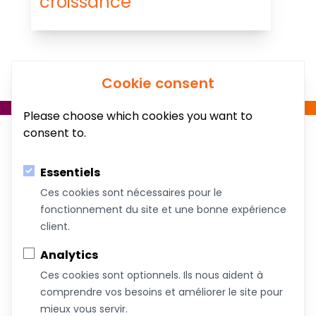
croissance
Cookie consent
Please choose which cookies you want to
consent to.
Essentiels
Ces cookies sont nécessaires pour le
fonctionnement du site et une bonne expérience
Au service du bien-être de votre famille!
client.
Coachs &
Conférences,
Boutique
Articles
Analytics
Intervenants
ateliers et
Ces cookies sont optionnels. Ils nous aident à
formations
comprendre vos besoins et améliorer le site pour
mieux vous servir.